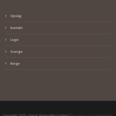
Opslag
Kontakt
Login
Sverige
Norge
Copyright 2020 - Dansk Skuespiller katalog |
Privatlivs- og Cookiepolitik