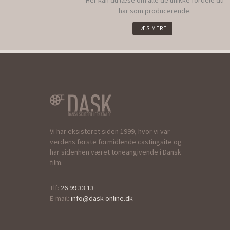
Her kan du læse om alle de unikke fordele du
har som producerende.
LÆS MERE
Vi har eksisteret siden 1999, hvor vi var
verdens første formidlende castingsite og
har sidenhen været toneangivende i Dansk
film.
Tlf:
26 99 33 13
E-mail:
info@dask-online.dk