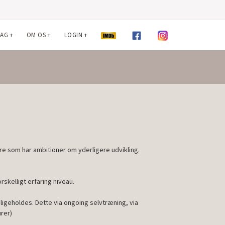
LAG
+
OM OS
+
LOGIN
+
ere som har ambitioner om yderligere udvikling.
rskelligt erfaring niveau.
igeholdes. Dette via ongoing selvtræning, via
rer)