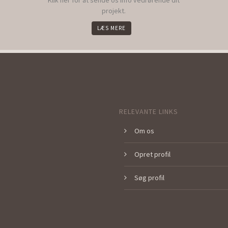
Klik her for at sende os info vedrørende dit
projekt.
LÆS MERE
RELEVANTE LINKS
Om os
Opret profil
Søg profil