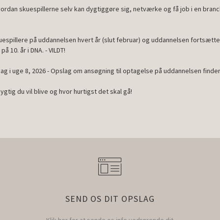
rdan skuespillerne selv kan dygtiggøre sig, netværke og få job i en branc
espillere på uddannelsen hvert år (slut februar) og uddannelsen fortsætter i
å 10. år i DNA. - VILDT!
dag i uge 8, 2026 - Opslag om ansøgning til optagelse på uddannelsen finde
tig du vil blive og hvor hurtigst det skal gå!
SEND OS DIT OPSLAG