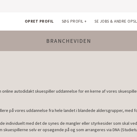
OPRET PROFIL
SØG PROFIL
+
SE JOBS & ANDRE OPS
BRANCHEVIDEN
en online autodidakt skuespiller uddannelse for en kerne af vores skuespill
pillere på vores uddannelse fra hele landet i blandede aldersgrupper, med fo
de individuelt med det de synes de mangler eller styrkesider som skal vedl
om skuespillerne selv er opsøgende på og som arrangeres via DNA (Studietu