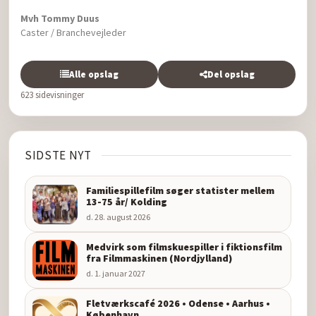
Mvh Tommy Duus
Caster / Branchevejleder
Alle opslag
Del opslag
623 sidevisninger
SIDSTE NYT
Familiespillefilm søger statister mellem
13-75 år/ Kolding
d. 28. august 2026
Medvirk som filmskuespiller i fiktionsfilm
fra Filmmaskinen (Nordjylland)
d. 1. januar 2027
Fletværkscafé 2026 • Odense • Aarhus •
København