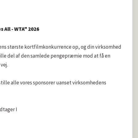
.
 All - WTA" 2026
dens største kortfilmkonkurrence op, og din virksomhed 
ille del af den samlede pengepræmie mod at få en 
ej.

estille alle vores sponsorer uanset virksomhedens 
tager I
