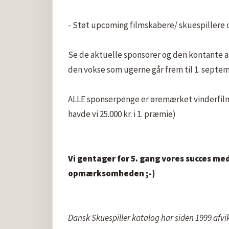
- Støt upcoming filmskabere/ skuespillere
Se de aktuelle sponsorer og den kontante ak
den vokse som ugerne går frem til 1. septemb
ALLE sponserpenge er øremærket vinderfilmen
havde vi 25.000 kr. i 1. præmie)

Vi gentager for 5. gang vores succes m
opmærksomheden ;-)
Dansk Skuespiller katalog har siden 1999 afvik