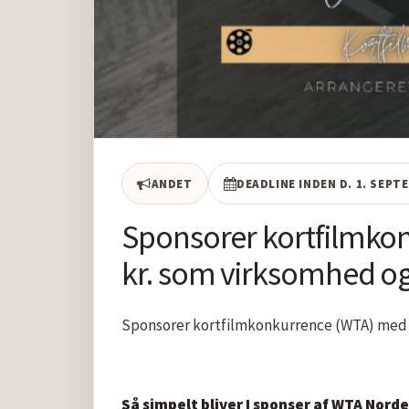
ANDET
DEADLINE INDEN D. 1. SEPT
Sponsorer kortfilmko
kr. som virksomhed og
Sponsorer kortfilmkonkurrence (WTA) med 1
Så simpelt bliver I sponser af WTA Nord