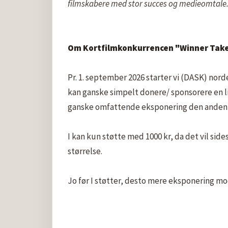
filmskabere med stor succes og medieomtale
Om Kortfilmkonkurrencen "Winner Takes
Pr. 1. september 2026 starter vi (DASK) nor
kan ganske simpelt donere/ sponsorere en l
ganske omfattende eksponering den anden v
I kan kun støtte med 1000 kr, da det vil sid
størrelse.

Jo før I støtter, desto mere eksponering mod