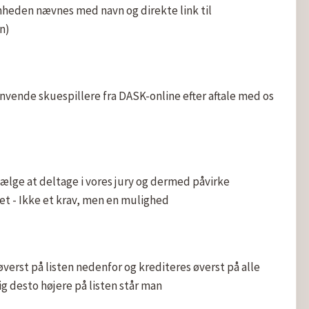
mheden nævnes med navn og direkte link til 
n)
vende skuespillere fra DASK-online efter aftale med os 
lge at deltage i vores jury og dermed påvirke 
let - Ikke et krav, men en mulighed
verst på listen nedenfor og krediteres øverst på alle 
ig desto højere på listen står man