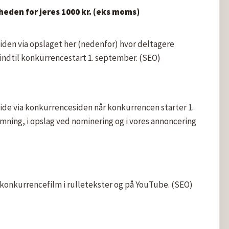
den for jeres 1000 kr. (eks moms)
den via opslaget her (nedenfor) hvor deltagere 
indtil konkurrencestart 1. september. (SEO)
de via konkurrencesiden når konkurrencen starter 1. 
ning, i opslag ved nominering og i vores annoncering 
 konkurrencefilm i rulletekster og på YouTube. (SEO) 