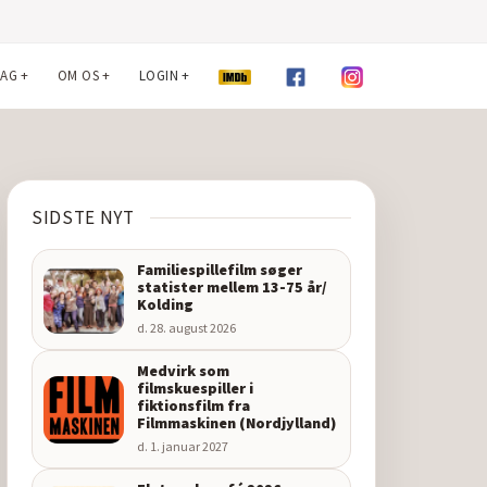
LAG
+
OM OS
+
LOGIN
+
SIDSTE NYT
Familiespillefilm søger
statister mellem 13-75 år/
Kolding
d. 28. august 2026
Medvirk som
filmskuespiller i
fiktionsfilm fra
Filmmaskinen (Nordjylland)
d. 1. januar 2027