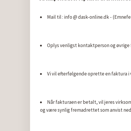
Mail til : info @ dask-online.dk - (Emn
Oplys venligst kontaktperson og øvrige 
Vi vil efterfølgende oprette en faktura i
Når fakturaen er betalt, vil jeres virks
og være synlig fremadrettet som anvist ned