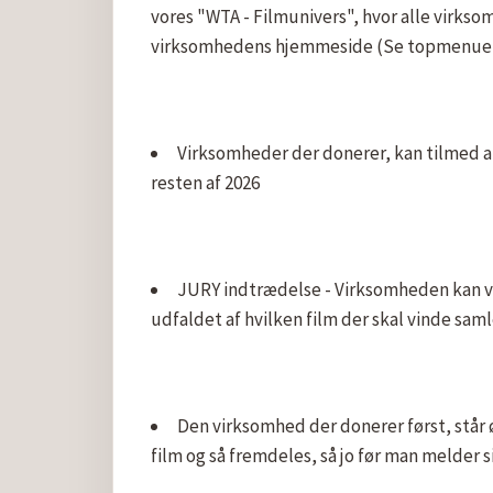
vores "WTA - Filmunivers", hvor alle virkso
virksomhedens hjemmeside (Se topmenue
Virksomheder der donerer, kan tilmed an
resten af 2026
JURY indtrædelse - Virksomheden kan væ
udfaldet af hvilken film der skal vinde sam
Den virksomhed der donerer først, står ø
film og så fremdeles, så jo før man melder s