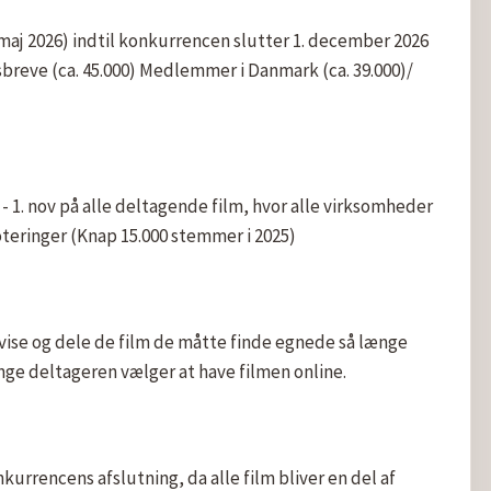
aj 2026) indtil konkurrencen slutter 1. december 2026 
sbreve (ca. 45.000) Medlemmer i Danmark (ca. 39.000)/ 
 - 1. nov på alle deltagende film, hvor alle virksomheder 
voteringer (Knap 15.000 stemmer i 2025)
 vise og dele de film de måtte finde egnede så længe 
ge deltageren vælger at have filmen online.
urrencens afslutning, da alle film bliver en del af 