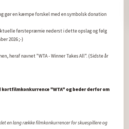
 og gør en kæmpe forskel med en symbolsk donation

tuelle førstepræmie nederst i dette opslag og følg 
er 2026 ;-)

, heraf navnet "WTA - Winner Takes All". (Sidste år 
ed kortfilmkonkurrence "WTA" og beder derfor om 
let en lang række filmkonkurrencer for skuespillere og 