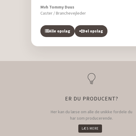
Mvh Tommy Duus
Caster / Branchevejleder
Alle opslag
Del opslag
ER DU PRODUCENT?
Her kan du læse om alle de unikke fordele du
har som producerende.
LÆS MERE