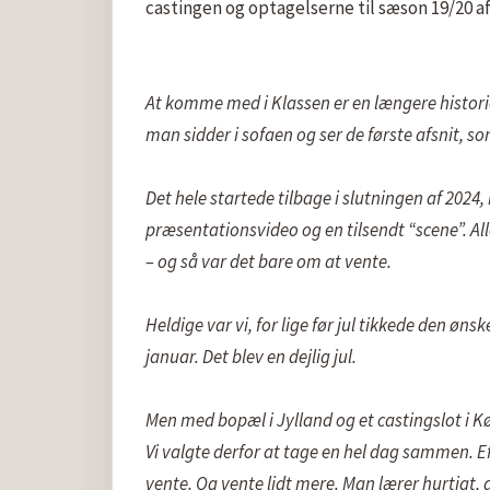
castingen og optagelserne til sæson 19/20 af 
At komme med i Klassen er en længere historie –
man sidder i sofaen og ser de første afsnit, so
Det hele startede tilbage i slutningen af 2024,
præsentationsvideo og en tilsendt “scene”. All
– og så var det bare om at vente.

Heldige var vi, for lige før jul tikkede den ønske
januar. Det blev en dejlig jul.

Men med bopæl i Jylland og et castingslot i Kø
Vi valgte derfor at tage en hel dag sammen. Efte
vente. Og vente lidt mere. Man lærer hurtigt, a