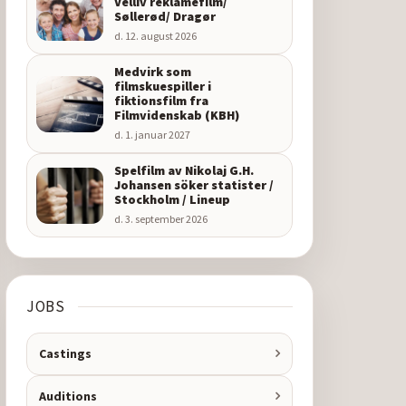
Velliv reklamefilm/
Søllerød/ Dragør
d. 12. august 2026
Medvirk som
filmskuespiller i
fiktionsfilm fra
Filmvidenskab (KBH)
d. 1. januar 2027
Spelfilm av Nikolaj G.H.
Johansen söker statister /
Stockholm / Lineup
d. 3. september 2026
JOBS
Castings
Auditions