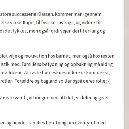
 store successerie Klassen. Kommer man igennem 
e via selftape, til fysiske castings, og videre til 
i det lykkes, men også fordi vejen dertil er lang og 
blot vilje og motivation hos barnet, men også hos resten 
ogistik med. Familiens betydning og opbakning må aldrig 
forældrene. At caste børneskuespillere er komplekst, 
 rollen. Forældre og bagland spiller også deres rolle ;-)

tørste værdi, vi bringer med alt det, vi deler og giver 
sen og hendes families beretning om eventyret med 