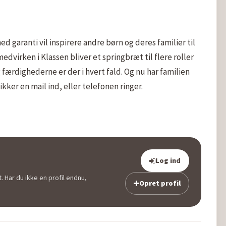
ed garanti vil inspirere andre børn og deres familier til 
virken i Klassen bliver et springbræt til flere roller 
færdighederne er der i hvert fald. Og nu har familien 
ikker en mail ind, eller telefonen ringer.

Log ind
. Har du ikke en profil endnu,
Opret profil