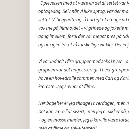
“Oplevelsen med at være en del af settet var 
optagedag. Selv når vi ikke optog, var der 
settet. Vi begyndte også hurtigt at hænge ud
voksne på filmholdet – vi grinede og jokede meg
gang imellem, fordi der var meget pres på ti
og om igen for at få forskellige vinkler. Det er j
Vi var inddelt i fire grupper med seks i hver –
gruppen var det noget særligt. I hver gruppe var
have en hovedrolle sammen med Carl og Karl
kæreste. Jeg savner at filme.

Her bagefter er jeg tilbage i hverdagen, men 
Det kan være lidt svært, men jeg er sikker på,
– og en masse minder, jeg ikke ville være forud
med at filme og spille teater!”