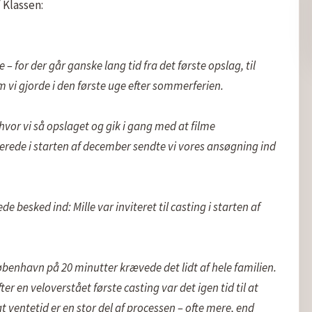
Klassen:

 for der går ganske lang tid fra det første opslag, til 
m vi gjorde i den første uge efter sommerferien.

 hvor vi så opslaget og gik i gang med at filme 
erede i starten af december sendte vi vores ansøgning ind 
de besked ind: Mille var inviteret til casting i starten af 
benhavn på 20 minutter krævede det lidt af hele familien. 
r en veloverstået første casting var det igen tid til at 
t ventetid er en stor del af processen – ofte mere, end 