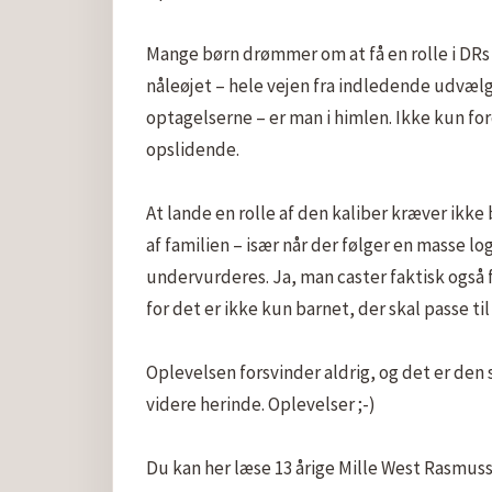
Mange børn drømmer om at få en rolle i DRs
nåleøjet – hele vejen fra indledende udvælgels
optagelserne – er man i himlen. Ikke kun ford
opslidende.

At lande en rolle af den kaliber kræver ikke 
af familien – især når der følger en masse l
undervurderes. Ja, man caster faktisk også 
for det er ikke kun barnet, der skal passe til
Oplevelsen forsvinder aldrig, og det er den s
videre herinde. Oplevelser ;-)

Du kan her læse 13 årige Mille West Rasmus