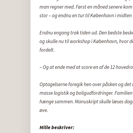
man regner med. Først en måned senere kom be
stor – og endnu en tur til København i midten a
Endnu engang trak tiden ud. Den bedste besked 
og skulle nu til workshop i København, hvor de
fordelt.

– Og at ende med at score en af de 12 hovedrol
Optagelserne foregik hen over påsken og det 
masse logistik og boligudfordringer. Familien v
hænge sammen. Manuskript skulle læses dagligt 
øve.

Mille beskriver: