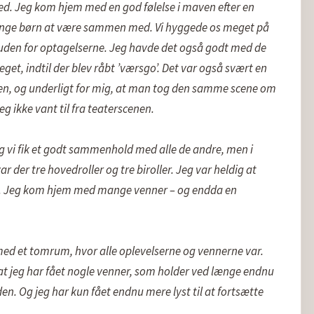
fed. Jeg kom hjem med en god følelse i maven efter en 
mange børn at være sammen med. Vi hyggede os meget på 
 uden for optagelserne. Jeg havde det også godt med de 
et, indtil der blev råbt ’værsgo’. Det var også svært en 
den, og underligt for mig, at man tog den samme scene om 
eg ikke vant til fra teaterscenen.

 og vi fik et godt sammenhold med alle de andre, men i 
 der tre hovedroller og tre biroller. Jeg var heldig at 
. Jeg kom hjem med mange venner – og endda en 
med et tomrum, hvor alle oplevelserne og vennerne var. 
 at jeg har fået nogle venner, som holder ved længe endnu 
en. Og jeg har kun fået endnu mere lyst til at fortsætte 