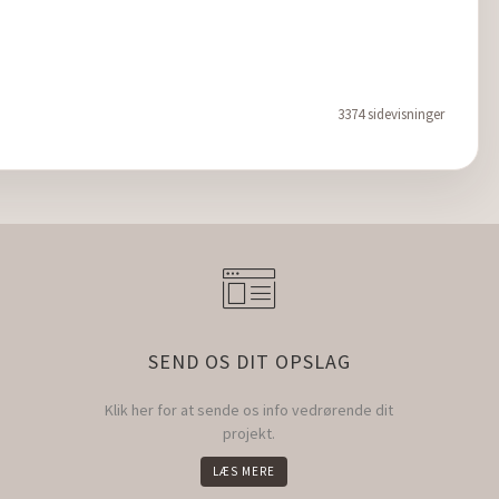
3374 sidevisninger
SEND OS DIT OPSLAG
Klik her for at sende os info vedrørende dit
projekt.
LÆS MERE