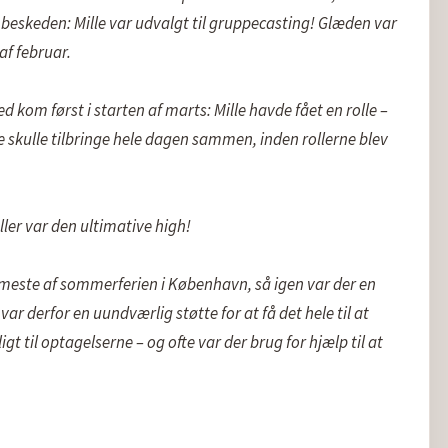
skeden: Mille var udvalgt til gruppecasting! Glæden var 
f februar.

kom først i starten af marts: Mille havde fået en rolle – 
 skulle tilbringe hele dagen sammen, inden rollerne blev 
ler var den ultimative high!

meste af sommerferien i København, så igen var der en 
ar derfor en uundværlig støtte for at få det hele til at 
til optagelserne – og ofte var der brug for hjælp til at 