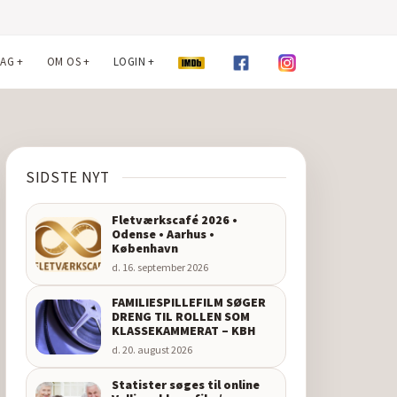
LAG
+
OM OS
+
LOGIN
+
SIDSTE NYT
Fletværkscafé 2026 •
Odense • Aarhus •
København
d. 16. september 2026
FAMILIESPILLEFILM SØGER
DRENG TIL ROLLEN SOM
KLASSEKAMMERAT – KBH
d. 20. august 2026
Statister søges til online