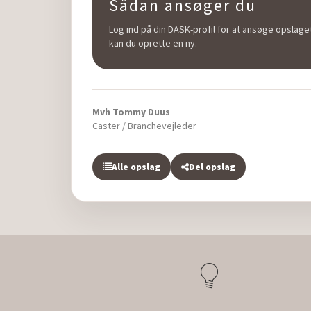
Sådan ansøger du
Log ind på din DASK-profil for at ansøge opslaget
kan du oprette en ny.
Mvh Tommy Duus
Caster / Branchevejleder
Alle opslag
Del opslag