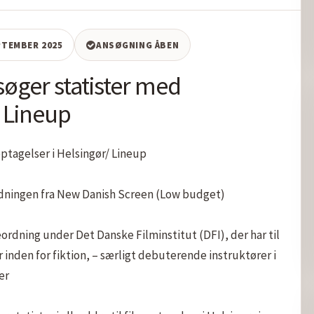
EPTEMBER 2025
ANSØGNING ÅBEN
søger statister med
/ Lineup
ptagelser i Helsingør/ Lineup

rdningen fra New Danish Screen (Low budget)

rdning under Det Danske Filminstitut (DFI), der har til 
 inden for fiktion, – særligt debuterende instruktører i 
r
