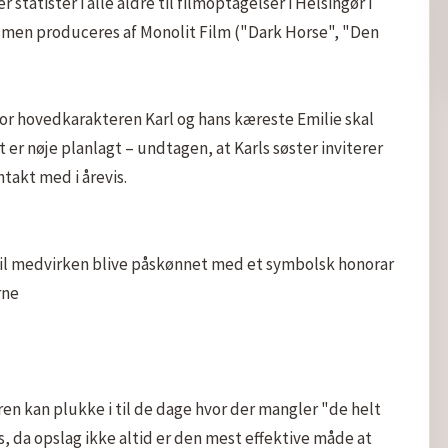
tatister i alle aldre til filmoptagelser i Helsingør i 
ilmen produceres af Monolit Film ("Dark Horse", "Den 
or hovedkarakteren Karl og hans kæreste Emilie skal 
t er nøje planlagt – undtagen, at Karls søster inviterer 
takt med i årevis.

vil medvirken blive påskønnet med et symbolsk honorar 
ne

ren kan plukke i til de dage hvor der mangler "de helt 
is, da opslag ikke altid er den mest effektive måde at 