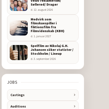
Velliv reklamefilm/
Søllerød/ Dragør
d. 12. august 2026
Medvirk som
filmskuespiller i
fiktionsfilm fra
Filmvidenskab (KBH)
d. 1. januar 2027
Spelfilm av Nikolaj G.H.
Johansen söker statister /
Stockholm / Lineup
d. 3. september 2026
JOBS
Castings
Auditions