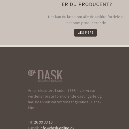
ER DU PRODUCENT?
Her kan du læse om alle de unikke fordele du
har som producerende.
LÆS MERE
Vi har eksisteret siden 1999, hvor vi var
verdens første formidlende castingsite og
har sidenhen været toneangivende i Dansk
film.
Tlf:
26 99 33 13
E-mail:
info@dask-online.dk