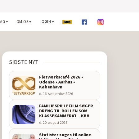
LAG
+
OM OS
+
LOGIN
+
SIDSTE NYT
Fletværkscafé 2026 •
Odense • Aarhus •
København
d. 16. september 2026
FAMILIESPILLEFILM SØGER
DRENG TIL ROLLEN SOM
KLASSEKAMMERAT – KBH
d. 20. august 2026
Statister søges til online