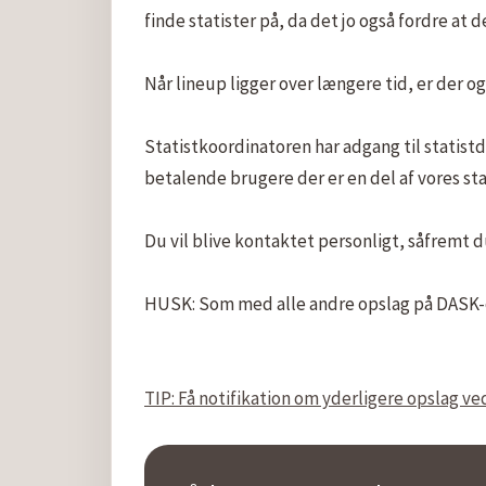
finde statister på, da det jo også fordre at de
Når lineup ligger over længere tid, er der ogs
Statistkoordinatoren har adgang til statistd
betalende brugere der er en del af vores sta
Du vil blive kontaktet personligt, såfremt du
HUSK: Som med alle andre opslag på DASK-on
TIP: Få notifikation om yderligere opslag 