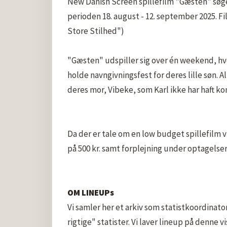
New Danish Screen spillefilm "Gæsten" søger s
perioden 18. august - 12. september 2025. F
Store Stilhed")

"Gæsten" udspiller sig over én weekend, hv
holde navngivningsfest for deres lille søn. Al
deres mor, Vibeke, som Karl ikke har haft kon
Da der er tale om en low budget spillefilm 
på 500 kr. samt forplejning under optagelser
OM LINEUPs
Vi samler her et arkiv som statistkoordinato
rigtige" statister. Vi laver lineup på denne v