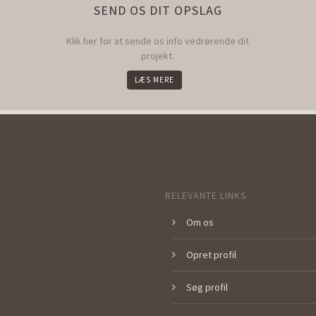
SEND OS DIT OPSLAG
Klik her for at sende os info vedrørende dit
projekt.
LÆS MERE
RELEVANTE LINKS
Om os
Opret profil
Søg profil