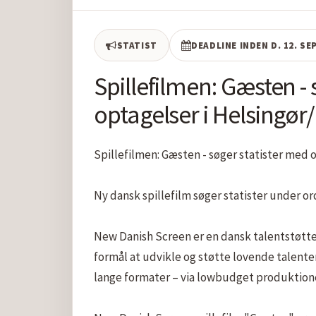
STATIST
DEADLINE INDEN D. 12. S
Spillefilmen: Gæsten - 
optagelser i Helsingør
Spillefilmen: Gæsten - søger statister med o
Ny dansk spillefilm søger statister under o
New Danish Screen er en dansk talentstøtteo
formål at udvikle og støtte lovende talenter
lange formater – via lowbudget produktione