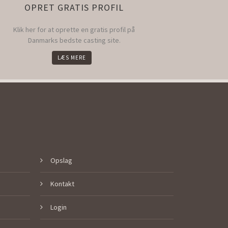
OPRET GRATIS PROFIL
Klik her for at oprette en gratis profil på
Danmarks bedste casting site.
LÆS MERE
Opslag
Kontakt
Login