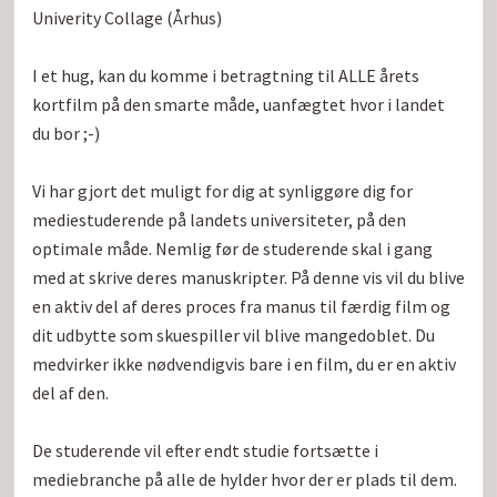
Univerity Collage (Århus)

I et hug, kan du komme i betragtning til ALLE årets 
kortfilm på den smarte måde, uanfægtet hvor i landet 
du bor ;-)

Vi har gjort det muligt for dig at synliggøre dig for 
mediestuderende på landets universiteter, på den 
optimale måde. Nemlig før de studerende skal i gang 
med at skrive deres manuskripter. På denne vis vil du blive 
en aktiv del af deres proces fra manus til færdig film og 
dit udbytte som skuespiller vil blive mangedoblet. Du 
medvirker ikke nødvendigvis bare i en film, du er en aktiv 
del af den.

De studerende vil efter endt studie fortsætte i 
mediebranche på alle de hylder hvor der er plads til dem. 