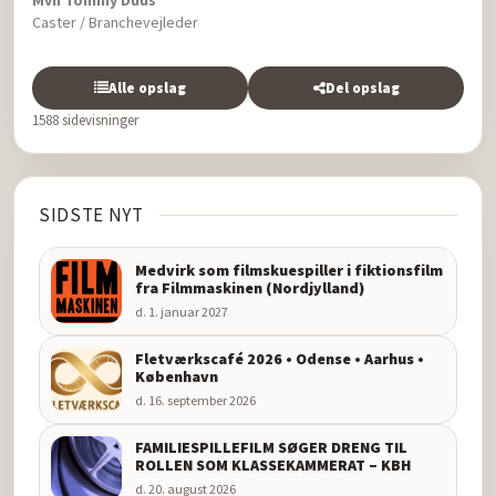
Mvh Tommy Duus
Caster / Branchevejleder
Alle opslag
Del opslag
1588 sidevisninger
SIDSTE NYT
Medvirk som filmskuespiller i fiktionsfilm
fra Filmmaskinen (Nordjylland)
d. 1. januar 2027
Fletværkscafé 2026 • Odense • Aarhus •
København
d. 16. september 2026
FAMILIESPILLEFILM SØGER DRENG TIL
ROLLEN SOM KLASSEKAMMERAT – KBH
d. 20. august 2026