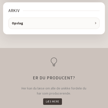
ARKIV
Opslag
ER DU PRODUCENT?
Her kan du læse om alle de unikke fordele du
har som producerende.
LÆS MERE