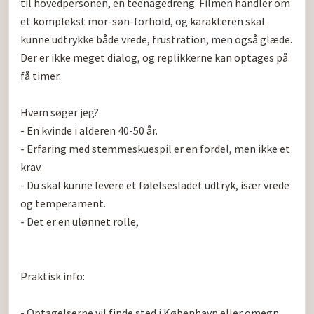
til hovedpersonen, en teenagedreng. Filmen handler om 
et komplekst mor-søn-forhold, og karakteren skal 
kunne udtrykke både vrede, frustration, men også glæde. 
Der er ikke meget dialog, og replikkerne kan optages på 
få timer.

Hvem søger jeg?

- En kvinde i alderen 40-50 år.

- Erfaring med stemmeskuespil er en fordel, men ikke et 
krav.

- Du skal kunne levere et følelsesladet udtryk, især vrede 
og temperament.

- Det er en ulønnet rolle, 

Praktisk info:

- Optagelserne vil finde sted i København eller omegn 