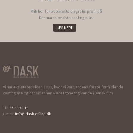
Klik her for at oprette en gratis profil på
Danmarks bedste casting site.
LÆS MERE
Vi har eksisteret siden 1999, hvor vi var verdens første formidlende
castingsite og har sidenhen været toneangivende i Dansk film.
Tlf:
26 99 33 13
E-mail:
info@dask-online.dk