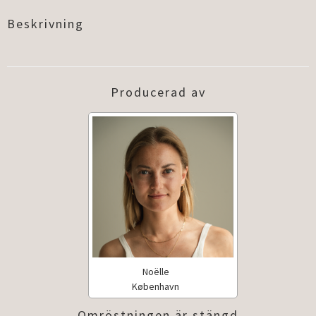
Beskrivning
Producerad av
Noëlle
København
Omröstningen är stängd