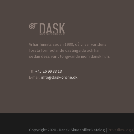
Vi har funnits sedan 1999, då vi var världens
första förmedlande castingsida och har
sedan dess varit tongivande inom dansk film.
Tlf:
+45 26 99 33 13
E-mail:
info@dask-online.dk
Copyright 2020 - Dansk Skuespiller katalog |
Privatlivs- og 