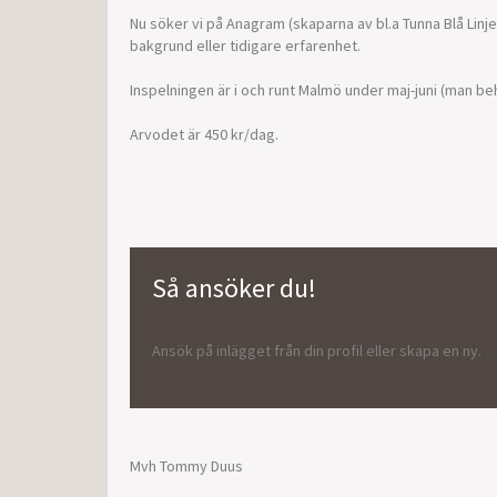
Nu söker vi på Anagram (skaparna av bl.a Tunna Blå Linjen)
bakgrund eller tidigare erfarenhet.
Inspelningen är i och runt Malmö under maj-juni (man be
Arvodet är 450 kr/dag.
Så ansöker du!
Ansök på inlägget från din profil eller skapa en ny.
Mvh Tommy Duus