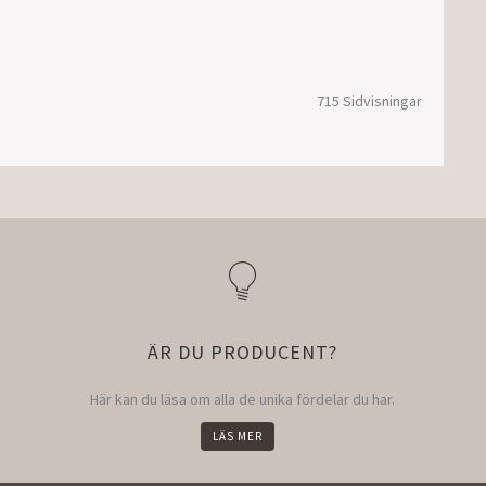
715 Sidvisningar
ÄR DU PRODUCENT?
Här kan du läsa om alla de unika fördelar du har.
LÄS MER