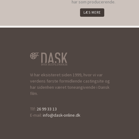
har som producerende.
LÆS MERE
Vi har eksisteret siden 1999, hvor vi var
verdens første formidlende castingsite og
har sidenhen været toneangivende i Dansk
film.
Tlf:
26 99 33 13
E-mail:
info@dask-online.dk