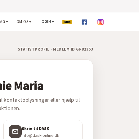
LAG
+
OM OS
+
LOGIN
+
STATISTPROFIL · MEDLEM ID GP82353
ie Maria
 kontaktoplysninger eller hjælp til
duktionen.
Skriv til DASK
info@dask-online.dk